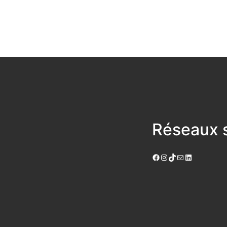
Réseaux s
Facebook
Instagram
TikTok
E-mail
LinkedIn