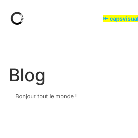
Aller
au
⇤ capsvisual
contenu
Blog
Bonjour tout le monde !