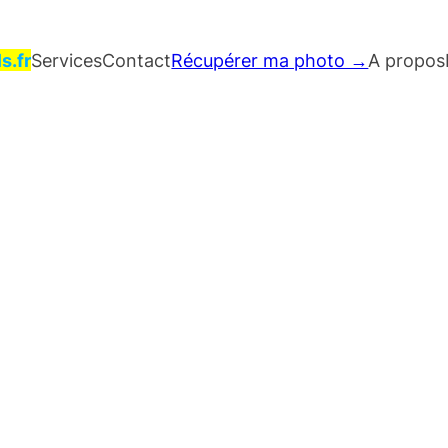
s.fr
Services
Contact
Récupérer ma photo →
A propos